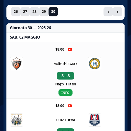
26
27
28
29
30
‹
›
Giornata 30 — 2025-26
SAB. 02 MAGGIO
18:00
Active Network
3 - 8
Napoli Futsal
INFO
18:00
CDM Futsal