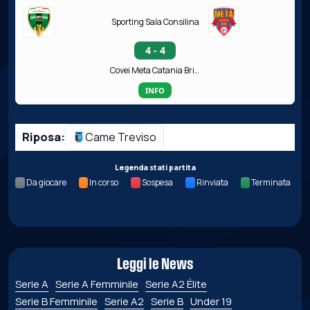
Sporting Sala Consilina
4 - 4
Covei Meta Catania Bricocity
INFO
Riposa:
Came Treviso
Legenda stati partita
Da giocare
In corso
Sospesa
Rinviata
Terminata
Leggi le News
Serie A
Serie A Femminile
Serie A2 Élite
Serie B Femminile
Serie A2
Serie B
Under 19