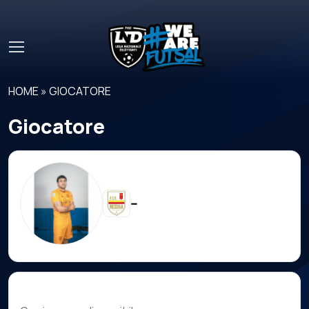
Skip to main content
HOME
»
GIOCATORE
Giocatore
--
Carriera