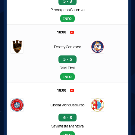
5 - 3
Pirossigeno Cosenza
INFO
18:00
Ecocity Genzano
5 - 5
Feldi Eboli
INFO
18:00
Global Work Capurso
6 - 3
Saviatesta Mantova
INFO