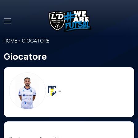
Skip to main content
HOME
»
GIOCATORE
Giocatore
--
Carriera