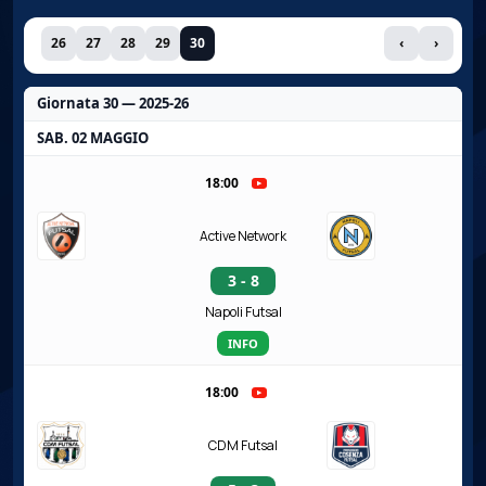
26
27
28
29
30
‹
›
Giornata 30 — 2025-26
SAB. 02 MAGGIO
18:00
Active Network
3 - 8
Napoli Futsal
INFO
18:00
CDM Futsal