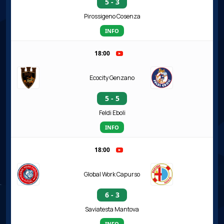
5 - 3
Pirossigeno Cosenza
INFO
18:00
Ecocity Genzano
5 - 5
Feldi Eboli
INFO
18:00
Global Work Capurso
6 - 3
Saviatesta Mantova
INFO