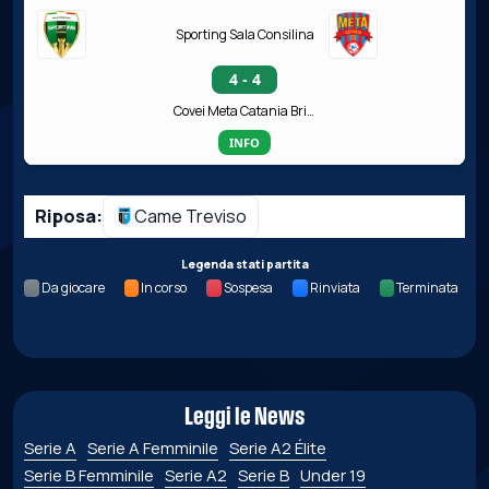
Sporting Sala Consilina
4 - 4
Covei Meta Catania Bricocity
INFO
Riposa:
Came Treviso
Legenda stati partita
Da giocare
In corso
Sospesa
Rinviata
Terminata
Leggi le News
Serie A
Serie A Femminile
Serie A2 Élite
Serie B Femminile
Serie A2
Serie B
Under 19