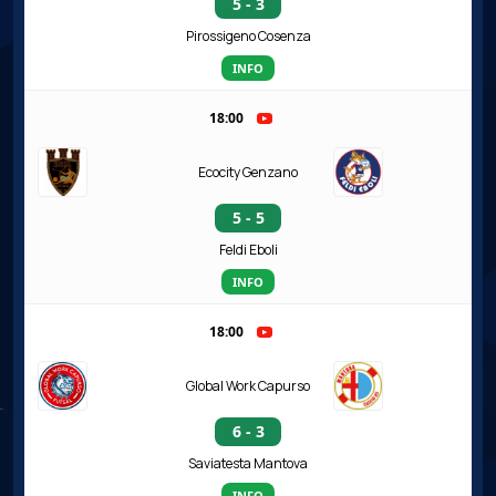
5 - 3
Pirossigeno Cosenza
INFO
18:00
Ecocity Genzano
5 - 5
Feldi Eboli
INFO
18:00
Global Work Capurso
6 - 3
Saviatesta Mantova
INFO