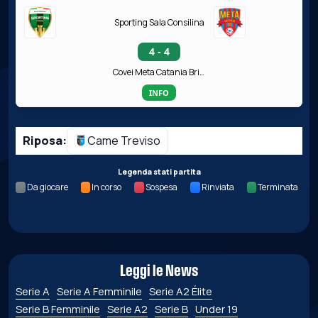
Sporting Sala Consilina
4 - 4
Covei Meta Catania Bricocity
INFO
Riposa:
Came Treviso
Legenda stati partita
Da giocare
In corso
Sospesa
Rinviata
Terminata
Leggi le News
Serie A
Serie A Femminile
Serie A2 Élite
Serie B Femminile
Serie A2
Serie B
Under 19