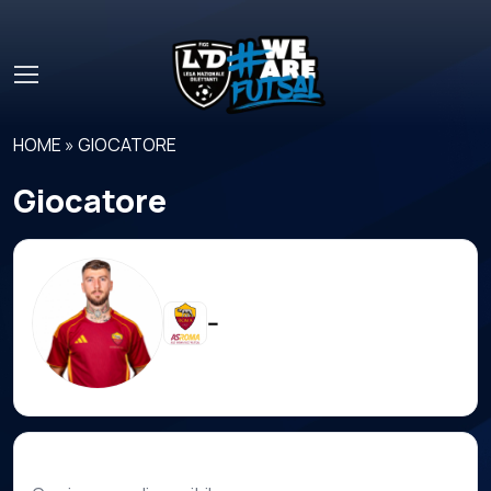
Skip to main content
HOME
»
GIOCATORE
Giocatore
--
Carriera