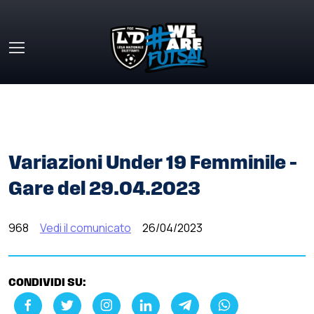
Skip to main content
HOME
»
COMUNICATI STAMPA
»
VARIAZIONI UNDER 19
FEMMINILE – GARE DEL 29.04.2023
Variazioni Under 19 Femminile –
Gare del 29.04.2023
968
Vedi il comunicato
26/04/2023
CONDIVIDI SU: