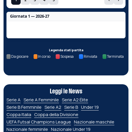
Giornata 1 — 2026-27
Nessun dato per questa giornata.
Legenda stati partita
Da giocare
In corso
Sospesa
Rinviata
Terminata
Leggi le News
Serie A
Serie A Femminile
Serie A2 Élite
Serie B Femminile
Serie A2
Serie B
Under 19
Coppa Italia
Coppa della Divisione
UEFA Futsal Champions League
Nazionale maschile
Nazionale femminile
Nazionale Under 19